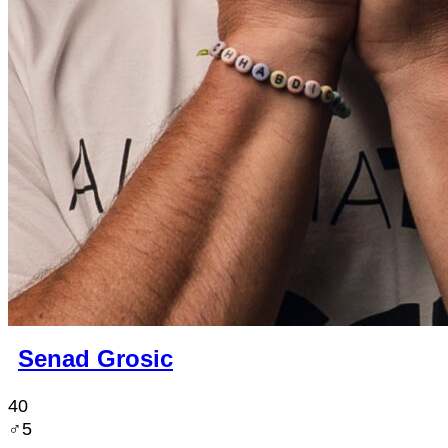
Senad Grosic
40
♂︎5